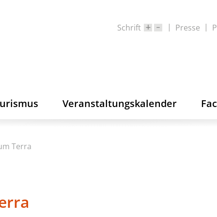
Schrift
Presse
P
ourismus
Veranstaltungskalender
Fa
rum Terra
erra