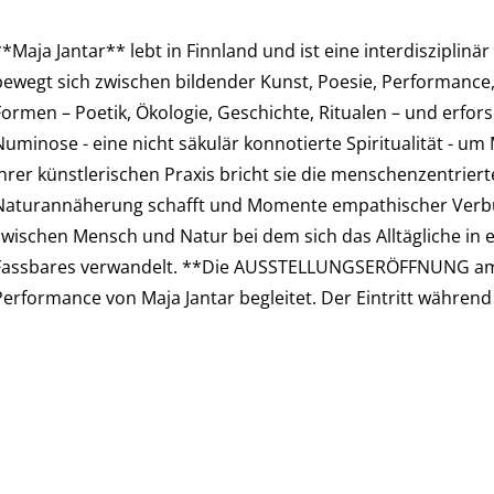
**Maja Jantar** lebt in Finnland und ist eine interdisziplin
bewegt sich zwischen bildender Kunst, Poesie, Performance, 
Formen – Poetik, Ökologie, Geschichte, Ritualen – und erfor
Numinose - eine nicht säkulär konnotierte Spiritualität - u
Ihrer künstlerischen Praxis bricht sie die menschenzentrier
Naturannäherung schafft und Momente empathischer Verbund
zwischen Mensch und Natur bei dem sich das Alltägliche in
Fassbares verwandelt. **Die AUSSTELLUNGSERÖFFNUNG am 9
Performance von Maja Jantar begleitet. Der Eintritt während 