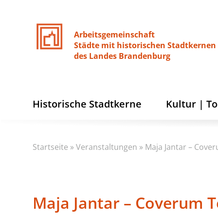
Arbeitsgemeinschaft
Städte
mit
historischen
Stadtkernen
des
Landes
Brandenburg
Historische Stadtkerne
Kultur | T
Startseite
»
Veranstaltungen
»
Maja Jantar – Cove
Maja Jantar – Coverum T