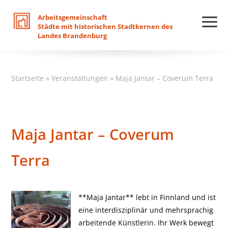
Arbeitsgemeinschaft
Städte
mit
historischen
Stadtkernen
des
Landes
Brandenburg
Startseite
»
Veranstaltungen
»
Maja Jantar – Coverum Terra
Maja Jantar – Coverum
Terra
**Maja Jantar** lebt in Finnland und ist
eine interdisziplinär und mehrsprachig
arbeitende Künstlerin. Ihr Werk bewegt