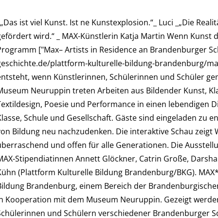
_„Das ist viel Kunst. Ist ne Kunstexplosion.“_ Luci _„Die Re
gefördert wird.“ _ MAX-Künstlerin Katja Martin Wenn Kunst 
Programm ["Max– Artists in Residence an Brandenburger Schu
geschichte.de/plattform-kulturelle-bildung-brandenburg/max-
entsteht, wenn Künstlerinnen, Schülerinnen und Schüler g
Museum Neuruppin treten Arbeiten aus Bildender Kunst, Kl
Textildesign, Poesie und Performance in einen lebendigen D
Klasse, Schule und Gesellschaft. Gäste sind eingeladen zu 
von Bildung neu nachzudenken. Die interaktive Schau zeigt 
überraschend und offen für alle Generationen. Die Ausstell
MAX-Stipendiatinnen Annett Glöckner, Catrin Große, Darsha 
Kühn (Plattform Kulturelle Bildung Brandenburg/BKG). MAX* I
Bildung Brandenburg, einem Bereich der Brandenburgischen
in Kooperation mit dem Museum Neuruppin. Gezeigt werden
Schülerinnen und Schülern verschiedener Brandenburger S