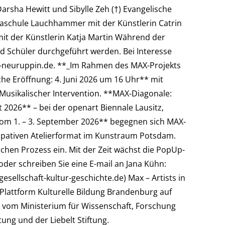
arsha Hewitt und Sibylle Zeh (†) Evangelische
paschule Lauchhammer mit der Künstlerin Catrin
t der Künstlerin Katja Martin Während der
d Schüler durchgeführt werden. Bei Interesse
m-neuruppin.de. **_Im Rahmen des MAX-Projekts
che Eröffnung: 4. Juni 2026 um 16 Uhr** mit
Musikalischer Intervention. **MAX-Diagonale:
t 2026** – bei der openart Biennale Lausitz,
Vom 1. – 3. September 2026** begegnen sich MAX-
zipativen Atelierformat im Kunstraum Potsdam.
chen Prozess ein. Mit der Zeit wächst die PopUp-
der schreiben Sie eine E-mail an Jana Kühn:
esellschaft-kultur-geschichte.de) Max – Artists in
lattform Kulturelle Bildung Brandenburg auf
rt vom Ministerium für Wissenschaft, Forschung
ung und der Liebelt Stiftung.