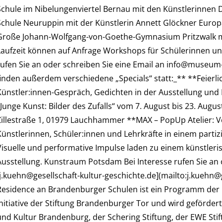
Schule im Nibelungenviertel Bernau mit den Künstlerinnen D
Schule Neuruppin mit der Künstlerin Annett Glöckner Euro
Große Johann-Wolfgang-von-Goethe-Gymnasium Pritzwalk mi
Laufzeit können auf Anfrage Workshops für Schülerinnen un
rufen Sie an oder schreiben Sie eine Email an info@museu
finden außerdem verschiedene „Specials“ statt:_** **Feierli
Künstler:innen-Gespräch, Gedichten in der Ausstellung und 
„Junge Kunst: Bilder des Zufalls“ vom 7. August bis 23. Augus
Zillestraße 1, 01979 Lauchhammer **MAX – PopUp Atelier: 
Künstlerinnen, Schüler:innen und Lehrkräfte in einem parti
Visuelle und performative Impulse laden zu einem künstleris
Ausstellung. Kunstraum Potsdam Bei Interesse rufen Sie an o
[j.kuehn@gesellschaft-kultur-geschichte.de](mailto:j.kuehn@g
Residence an Brandenburger Schulen ist ein Programm der P
Initiative der Stiftung Brandenburger Tor und wird geförde
und Kultur Brandenburg, der Schering Stiftung, der EWE Stift