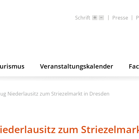
Schrift
Presse
P
ourismus
Veranstaltungskalender
Fa
ug Niederlausitz zum Striezelmarkt in Dresden
iederlausitz zum Striezelmar