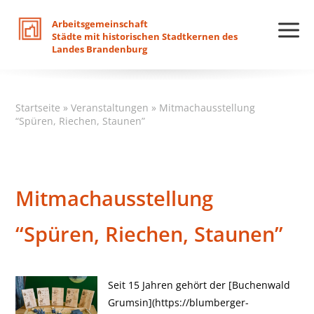
Arbeitsgemeinschaft
Städte
mit
historischen
Stadtkernen
des
Landes
Brandenburg
Startseite
»
Veranstaltungen
»
Mitmachausstellung
“Spüren, Riechen, Staunen”
Mitmachausstellung
“Spüren, Riechen, Staunen”
Seit 15 Jahren gehört der [Buchenwald
Grumsin](https://blumberger-