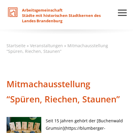
Arbeitsgemeinschaft
Städte
mit
historischen
Stadtkernen
des
Landes
Brandenburg
Startseite
»
Veranstaltungen
»
Mitmachausstellung
“Spüren, Riechen, Staunen”
Mitmachausstellung
“Spüren, Riechen, Staunen”
Seit 15 Jahren gehört der [Buchenwald
Grumsin](https://blumberger-