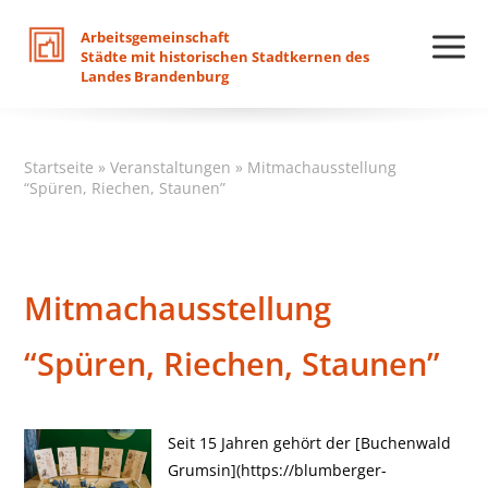
Arbeitsgemeinschaft
Städte
mit
historischen
Stadtkernen
des
Landes
Brandenburg
Startseite
»
Veranstaltungen
»
Mitmachausstellung
“Spüren, Riechen, Staunen”
Mitmachausstellung
“Spüren, Riechen, Staunen”
Seit 15 Jahren gehört der [Buchenwald
Grumsin](https://blumberger-