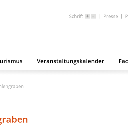
Schrift
Presse
P
ourismus
Veranstaltungskalender
Fa
hlengraben
graben