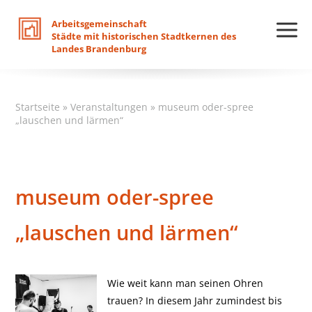
Arbeitsgemeinschaft
Städte
mit
historischen
Stadtkernen
des
Landes
Brandenburg
Startseite
»
Veranstaltungen
»
museum oder-spree
„lauschen und lärmen“
museum oder-spree
„lauschen und lärmen“
Wie weit kann man seinen Ohren
trauen? In diesem Jahr zumindest bis