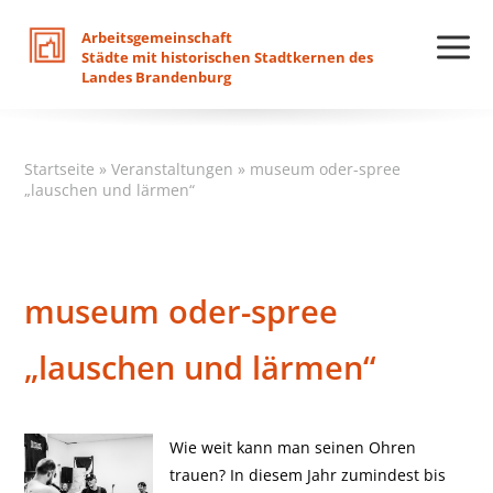
Arbeitsgemeinschaft
Städte
mit
historischen
Stadtkernen
des
Landes
Brandenburg
Startseite
»
Veranstaltungen
»
museum oder-spree
„lauschen und lärmen“
museum oder-spree
„lauschen und lärmen“
Wie weit kann man seinen Ohren
trauen? In diesem Jahr zumindest bis