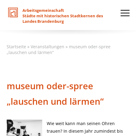
Arbeitsgemeinschaft
Städte
mit
historischen
Stadtkernen
des
Landes
Brandenburg
Startseite
»
Veranstaltungen
»
museum oder-spree
„lauschen und lärmen“
museum oder-spree
„lauschen und lärmen“
Wie weit kann man seinen Ohren
trauen? In diesem Jahr zumindest bis