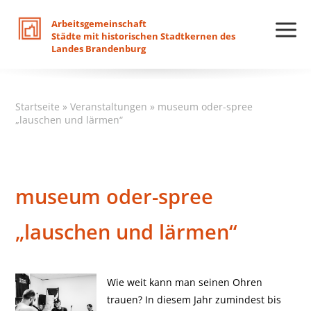
Arbeitsgemeinschaft
Städte
mit
historischen
Stadtkernen
des
Landes
Brandenburg
Startseite
»
Veranstaltungen
»
museum oder-spree
„lauschen und lärmen“
museum oder-spree
„lauschen und lärmen“
Wie weit kann man seinen Ohren
trauen? In diesem Jahr zumindest bis