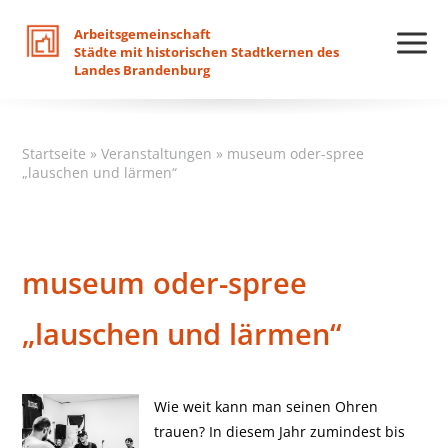
Arbeitsgemeinschaft
Städte
mit
historischen
Stadtkernen
des
Landes
Brandenburg
Startseite
»
Veranstaltungen
»
museum oder-spree
„lauschen und lärmen“
museum oder-spree
„lauschen und lärmen“
Wie weit kann man seinen Ohren
trauen? In diesem Jahr zumindest bis