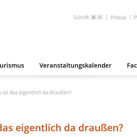
Schrift
Presse
P
ourismus
Veranstaltungskalender
Fa
s ist das eigentlich da draußen?
 das eigentlich da draußen?