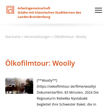
Arbeitsgemeinschaft
Städte
mit
historischen
Stadtkernen
des
Landes
Brandenburg
Startseite
»
Veranstaltungen
»
Ölkofilmtour: Woolly
Ölkofilmtour: Woolly
[**Woolly**]
(https://oekofilmtour.de/filme/woolly)
Dokumentarfilm, 83 Minuten, 2024 Die
Regisseurin Rebekka Nystabakk
begleitet ihre Schwester Rakel, die in