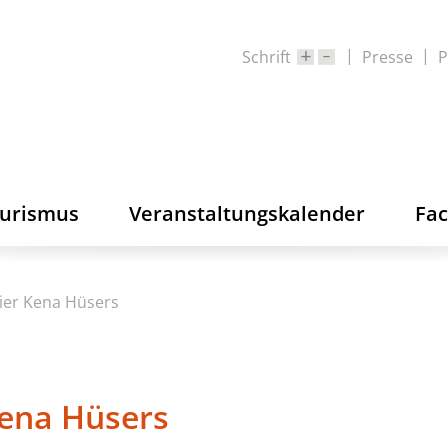
Schrift
Presse
P
ourismus
Veranstaltungskalender
Fa
lier Kena Hüsers
 Kena Hüsers