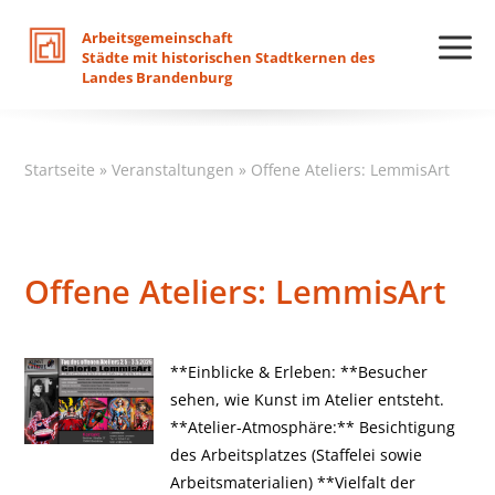
Arbeitsgemeinschaft
Städte
mit
historischen
Stadtkernen
des
Landes
Brandenburg
Startseite
»
Veranstaltungen
»
Offene Ateliers: LemmisArt
Offene Ateliers: LemmisArt
**Einblicke & Erleben: **Besucher
sehen, wie Kunst im Atelier entsteht.
**Atelier-Atmosphäre:** Besichtigung
des Arbeitsplatzes (Staffelei sowie
Arbeitsmaterialien) **Vielfalt der