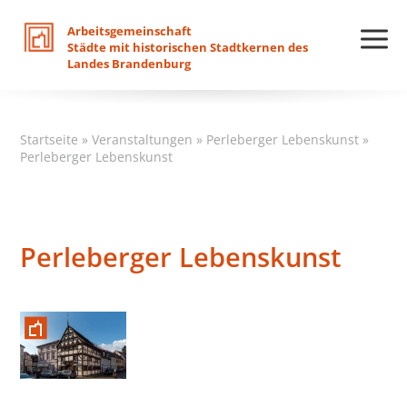
Arbeitsgemeinschaft
Städte
mit
historischen
Stadtkernen
des
Landes
Brandenburg
Startseite
»
Veranstaltungen
»
Perleberger Lebenskunst
»
Perleberger Lebenskunst
Perleberger Lebenskunst