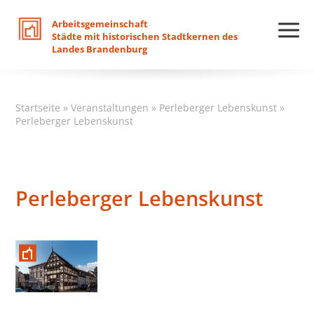
Arbeitsgemeinschaft
Städte
mit
historischen
Stadtkernen
des
Landes
Brandenburg
Startseite
»
Veranstaltungen
»
Perleberger Lebenskunst
»
Perleberger Lebenskunst
Perleberger Lebenskunst