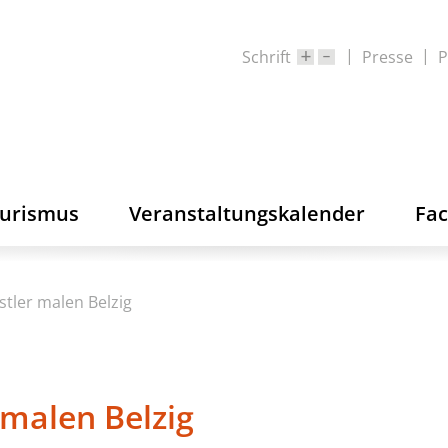
Schrift
Presse
P
ourismus
Veranstaltungskalender
Fa
tler malen Belzig
malen Belzig