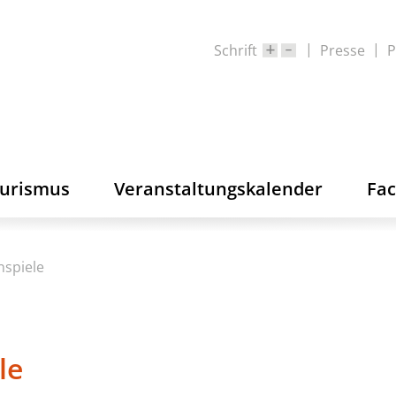
Schrift
Presse
P
ourismus
Veranstaltungskalender
Fa
nspiele
le