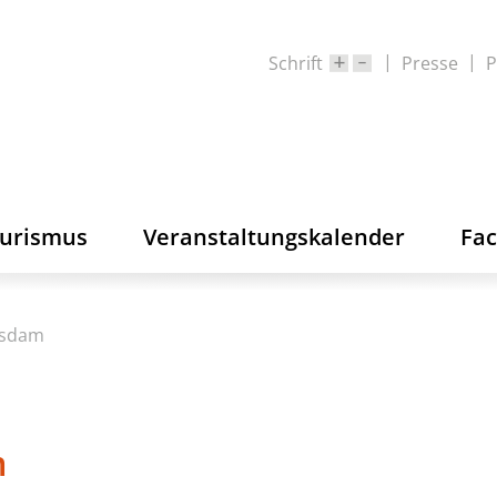
Schrift
Presse
P
ourismus
Veranstaltungskalender
Fa
tsdam
m