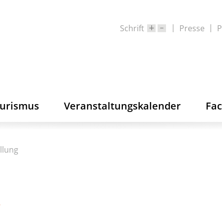
Schrift
Presse
P
ourismus
Veranstaltungskalender
Fa
llung
g