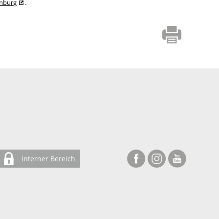
enburg
.
Interner Bereich