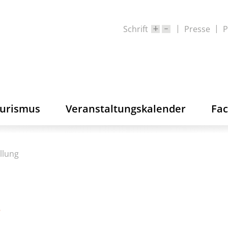
Schrift
Presse
P
ourismus
Veranstaltungskalender
Fa
llung
g