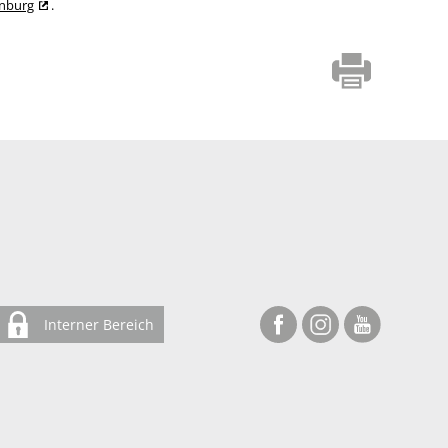
enburg
.
Interner Bereich