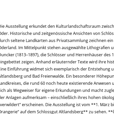
Die Ausstellung erkundet den Kulturlandschaftsraum zwisch
Oder. Historische und zeitgenössische Ansichten von Schlö
durch seltene Landkarten aus Privatsammlung zeichnen ein f
Oderland. Im Mittelpunkt stehen ausgewählte Lithografien 
Duncker (1813–1897), die Schlösser und Herrenhäuser des 1
eingebettet zeigen. Anhand erläuternder Texte wird ihre hi
Eine Einführung widmet sich exemplarisch der Entstehung u
Altlandsberg und Bad Freienwalde. Ein besonderer Höhepunk
Landkreises, die rund 60 noch heute existierende Anwesen u
sich als Wegweiser für eigene Erkundungen und macht zugle
der Anlagen aufmerksam – einschließlich ihres hohen ökologi
„verwildert“ erscheinen. Die Ausstellung ist vom **1. März bi
Orangerie“ auf dem Schlossgut Altlandsberg** zu sehen. *