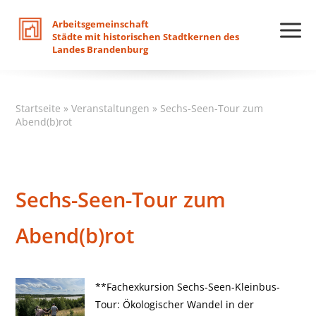
Arbeitsgemeinschaft
Städte
mit
historischen
Stadtkernen
des
Landes
Brandenburg
Startseite
»
Veranstaltungen
»
Sechs-Seen-Tour zum
Abend(b)rot
Sechs-Seen-Tour zum
Abend(b)rot
**Fachexkursion Sechs-Seen-Kleinbus-
Tour: Ökologischer Wandel in der