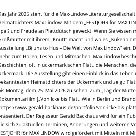
Das Jahr 2025 steht für die Max-Lindow-Literaturgesellschaf
Heimatdichters Max Lindow. Mit dem „FESTJOHR för MAX LI
Spaß und Freude an Plattdütsch geweckt. Wenn Sie wissen m
Großmutter mit ihrem „Knütt“ macht und wo es „Kükenblömer
Ausstellung „Bi uns to Hus – Die Welt von Max Lindow“ ein. D
mehr zum Hören, Lesen und Mitmachen. Max Lindow beschri
Geschichten, oft in uckermärkischen Platt, die Menschen, die
Uckermark. Die Ausstellung gibt einen Einblick in das Lebe
bekanntesten Heimatdichters der Uckermark und zeigt: Platt 
bis Montag, dem 25. Mai 2026 zu sehen. Zum „Tag der Mutte
Dokumentarfilm [„Von Icke bis Platt. Wie in Berlin und Bra
(https://www.gerald-backhaus.de/portfolio/von-icke-bis-pla
präsentiert. Der Regisseur Gerald Backhaus wird für ein Pu
Sie sich zu aktuellen Terminen, Änderungen und weiteren V
FESTJOHR för MAX LINDOW wird gefördert mit Mitteln mit Mit