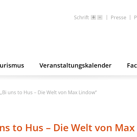
Schrift
Presse
P
ourismus
Veranstaltungskalender
Fa
„Bi uns to Hus – Die Welt von Max Lindow“
uns to Hus – Die Welt von Max