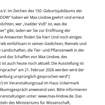
t e.V. im Zeichen des 150. Geburtsjubiläums der
NDOW“ haben wir Max Lindow geehrt und erneut
öchten, wer „Vadder Voß“ ist, was die
“ gibt, laden wir Sie zur Eröffnung der
ie Antworten finden Sie hier! Und noch einiges
eb einfühlsam in seinen Gedichten, Riemels und
 Landschaften, die Tier- und Pflanzenwelt in der
n und das Schaffen von Max Lindow, des
ist auch heute noch aktuell. Die Ausstellung ist
rsprache“ am 21. Februar 2026 werden wird der
ndenburg ursprünglich gesprochen wird“]
tt/) im Veranstaltungssaal im Haus Uckermark
blikumsgespräch anwesend sein. Bitte informieren
eranstaltungen unter: www.max-lindow.de. Das
teln des Ministeriums für Wissenschaft,