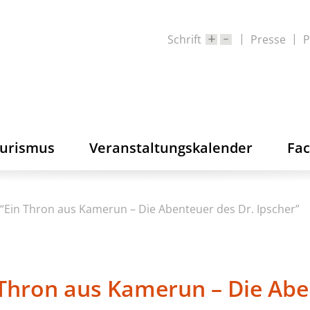
Schrift
Presse
P
ourismus
Veranstaltungskalender
Fa
“Ein Thron aus Kamerun – Die Abenteuer des Dr. Ipscher”
 Thron aus Kamerun – Die Abe