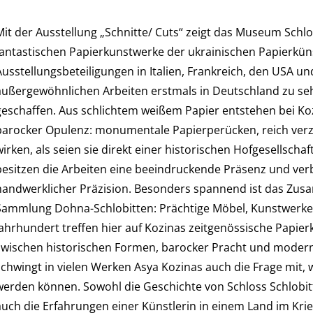
Mit der Ausstellung „Schnitte/ Cuts“ zeigt das Museum Schlo
fantastischen Papierkunstwerke der ukrainischen Papierküns
Ausstellungsbeteiligungen in Italien, Frankreich, den USA u
außergewöhnlichen Arbeiten erstmals in Deutschland zu sehe
geschaffen. Aus schlichtem weißem Papier entstehen bei Koz
barocker Opulenz: monumentale Papierperücken, reich verzi
irken, als seien sie direkt einer historischen Hofgesellschaf
besitzen die Arbeiten eine beeindruckende Präsenz und verb
handwerklicher Präzision. Besonders spannend ist das Zusa
Sammlung Dohna-Schlobitten: Prächtige Möbel, Kunstwerke u
Jahrhundert treffen hier auf Kozinas zeitgenössische Papie
zwischen historischen Formen, barocker Pracht und moderner
schwingt in vielen Werken Asya Kozinas auch die Frage mit, 
werden können. Sowohl die Geschichte von Schloss Schlobitt
auch die Erfahrungen einer Künstlerin in einem Land im Kri