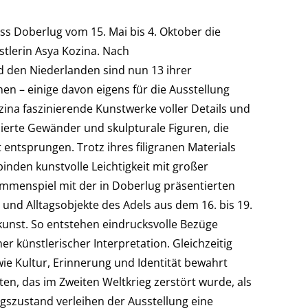
ss Doberlug vom 15. Mai bis 4. Oktober die
tlerin Asya Kozina. Nach
nd den Niederlanden sind nun 13 ihrer
n – einige davon eigens für die Ausstellung
ina faszinierende Kunstwerke voller Details und
erte Gewänder und skulpturale Figuren, die
t entsprungen. Trotz ihres filigranen Materials
inden kunstvolle Leichtigkeit mit großer
mmenspiel mit der in Doberlug präsentierten
nd Alltagsobjekte des Adels aus dem 16. bis 19.
rkunst. So entstehen eindrucksvolle Bezüge
 künstlerischer Interpretation. Gleichzeitig
wie Kultur, Erinnerung und Identität bewahrt
en, das im Zweiten Weltkrieg zerstört wurde, als
egszustand verleihen der Ausstellung eine