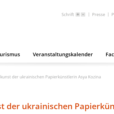
Schrift
Presse
P
ourismus
Veranstaltungskalender
Fa
kunst der ukrainischen Papierkünstlerin Asya Kozina
t der ukrainischen Papierkün