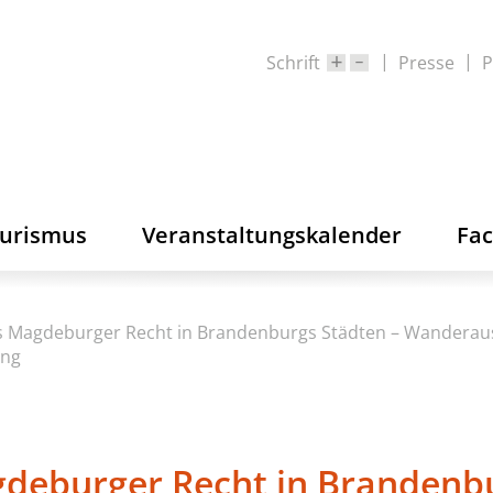
Schrift
Presse
P
ourismus
Veranstaltungskalender
Fa
as Magdeburger Recht in Brandenburgs Städten – Wanderau
ung
gdeburger Recht in Brandenb