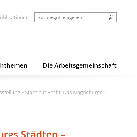
ublikationen
chthemen
Die Arbeitsgemeinschaft
sstellung
»
Stadt hat Recht! Das Magdeburger
urgs Städten –