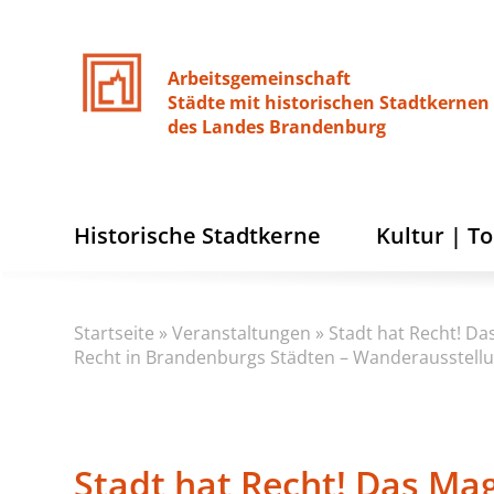
Arbeitsgemeinschaft
Städte
mit
historischen
Stadtkernen
des
Landes
Brandenburg
Historische Stadtkerne
Kultur | T
Startseite
»
Veranstaltungen
»
Stadt hat Recht! D
Recht in Brandenburgs Städten – Wanderausstell
Stadt hat Recht! Das Ma