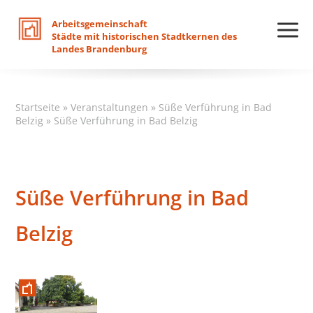
Arbeitsgemeinschaft
Städte
mit
historischen
Stadtkernen
des
Landes
Brandenburg
Startseite
»
Veranstaltungen
»
Süße Verführung in Bad
Belzig
»
Süße Verführung in Bad Belzig
Süße Verführung in Bad
Belzig