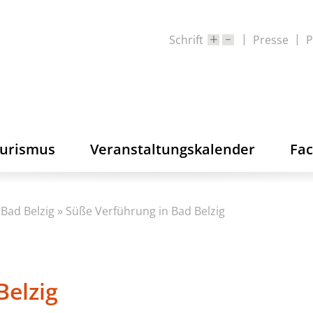
Schrift
Presse
P
ourismus
Veranstaltungskalender
Fa
Bad Belzig
»
Süße Verführung in Bad Belzig
Belzig