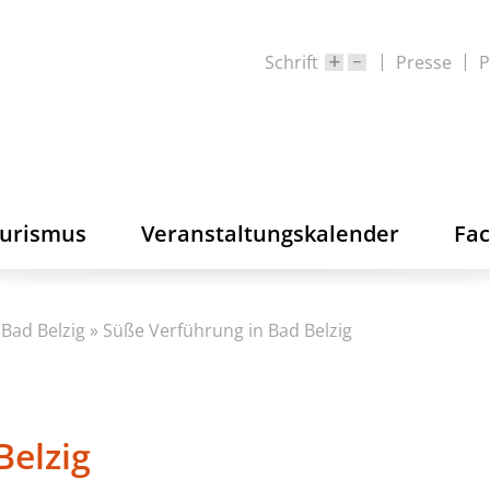
Schrift
Presse
P
ourismus
Veranstaltungskalender
Fa
Bad Belzig
»
Süße Verführung in Bad Belzig
Belzig