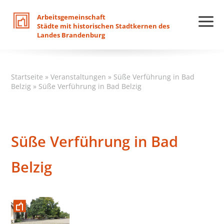
Arbeitsgemeinschaft
Städte
mit
historischen
Stadtkernen
des
Landes
Brandenburg
Startseite
»
Veranstaltungen
»
Süße Verführung in Bad
Belzig
»
Süße Verführung in Bad Belzig
Süße Verführung in Bad
Belzig