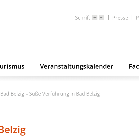
Schrift
Presse
P
ourismus
Veranstaltungskalender
Fa
Bad Belzig
»
Süße Verführung in Bad Belzig
Belzig