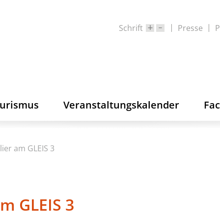
Schrift
Presse
P
ourismus
Veranstaltungskalender
Fa
lier am GLEIS 3
am GLEIS 3