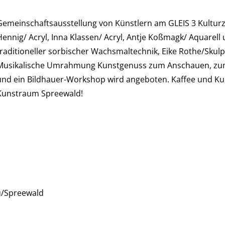
Gemeinschaftsausstellung von Künstlern am GLEIS 3 Kulturz
Hennig/ Acryl, Inna Klassen/ Acryl, Antje Koßmagk/ Aquarel
traditioneller sorbischer Wachsmaltechnik, Eike Rothe/Skul
Musikalische Umrahmung Kunstgenuss zum Anschauen, zum 
und ein Bildhauer-Workshop wird angeboten. Kaffee und Kuch
Kunstraum Spreewald!
u/Spreewald