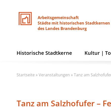
Arbeitsgemeinschaft
Städte
mit
historischen
Stadtkernen
des
Landes
Brandenburg
Historische Stadtkerne
Kultur | T
Startseite
»
Veranstaltungen
»
Tanz am Salzhofufe
Tanz am Salzhofufer – F