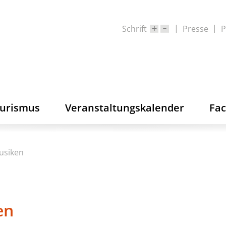
Schrift
Presse
P
ourismus
Veranstaltungskalender
Fa
usiken
en