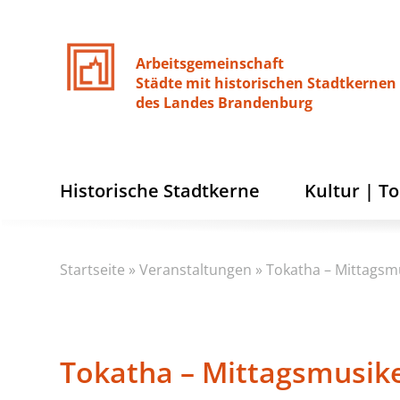
Arbeitsgemeinschaft
Städte
mit
historischen
Stadtkernen
des
Landes
Brandenburg
Historische Stadtkerne
Kultur | T
Startseite
»
Veranstaltungen
»
Tokatha – Mittagsm
Tokatha – Mittagsmusik