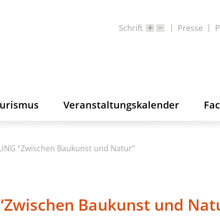
Schrift
Presse
P
ourismus
Veranstaltungskalender
Fa
NG “Zwischen Baukunst und Natur”
wischen Baukunst und Nat