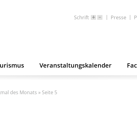
Schrift
Presse
P
ourismus
Veranstaltungskalender
Fa
mal des Monats
»
Seite 5