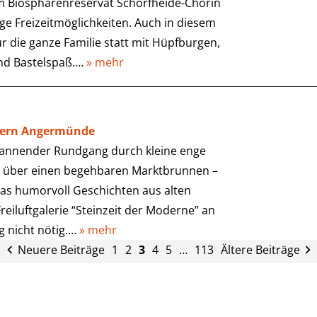
m Biosphärenreservat Schorfheide-Chorin
tige Freizeitmöglichkeiten. Auch in diesem
ür die ganze Familie statt mit Hüpfburgen,
und Bastelspaß.…
» mehr
tkern Angermünde
spannender Rundgang durch kleine enge
er über einen begehbaren Marktbrunnen –
das humorvoll Geschichten aus alten
Freiluftgalerie “Steinzeit der Moderne” an
 nicht nötig.…
» mehr
Neuere Beiträge
1
2
3
4
5
…
113
Ältere Beiträge