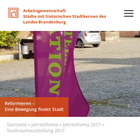
Arbeitsgemeinschaft
Städte
mit
historischen
Stadtkernen
des
Landes
Brandenburg
Reformieren –
Reformieren –
Reformieren –
Reformieren –
Eine Bewegung findet Stadt
Eine Bewegung findet Stadt
Eine Bewegung findet Stadt
Eine Bewegung findet Stadt
Startseite
»
Jahresthema
»
Jahresthema 2017
»
Stadtraumausstellung 2017