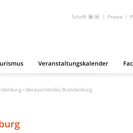
Schrift
Presse
P
ourismus
Veranstaltungskalender
Fa
andenburg
»
Berauschendes Brandenburg
burg