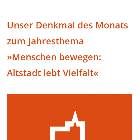
Denkmal des Monats 2024
Unser Denkmal des Monats
zum Jahresthema
»Menschen bewegen:
Altstadt lebt Vielfalt«