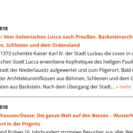
2018
: Vom italienischen Lucca nach Preußen. Backsteinarch
, Schlesien und dem Ordensland
 1373 schenkte Kaiser Karl IV. der Stadt Luckau die zuvor i
ischen Stadt Lucca erworbene Kopfreliquie des heiligen Pauli
adt der Niederlausitz aufgewertet und zum Pilgerort. Bald
ter Architektureinflüssen aus Böhmen, Schlesien und dem 
ten aus Backstein. Nach dem Übergang der Stadt…
» mehr
2018
hausen/Dosse: Die ganze Welt auf den Beinen – Wuster
rt in der Prignitz
und frühen 16. Jahrhundert strömten Besucher aus aller Welt