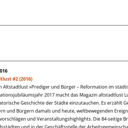
2016
tlust #2 (2016)
 Altstadtlust »Prediger und Bürger – Reformation im städt
tionsjubiläumsjahr 2017 macht das Magazin altstadtlust Lus
torische Geschichte der Städte einzutauchen. Es erzählt G
ern und Bürgern damals und heute, weltbewegenden Ereign
orschlägen und Veranstaltungshighlights. Die 84-seitige Br
dsstädten und in der Geschäftsstelle der Arbeitsgemeinsch