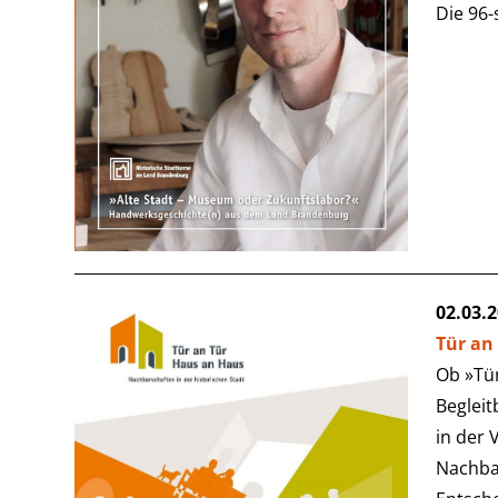
Die 96-
02.03.
Tür an
Ob »Tür
Begleit
in der 
Nachba