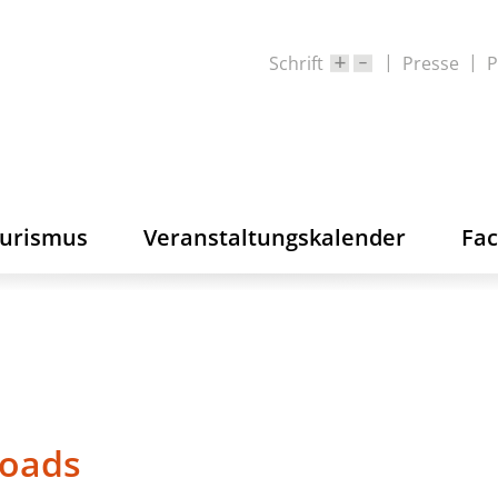
Schrift
Presse
P
ourismus
Veranstaltungskalender
Fa
oads