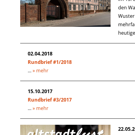
den Wal
Wusterh
mehrfac
heutig
02.04.2018
Rundbrief #1/2018
…
» mehr
15.10.2017
Rundbrief #3/2017
…
» mehr
22.05.