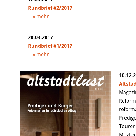
Rundbrief #2/2017
…
» mehr
20.03.2017
Rundbrief #1/2017
…
» mehr
10.12.
Altstad
Magazin
Reforma
reforma
Predig
Tourenv
Mitglie