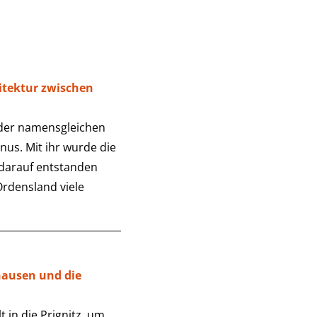
itektur zwischen
n der namensgleichen
nus. Mit ihr wurde die
 darauf entstanden
Ordensland viele
hausen und die
 in die Prignitz, um