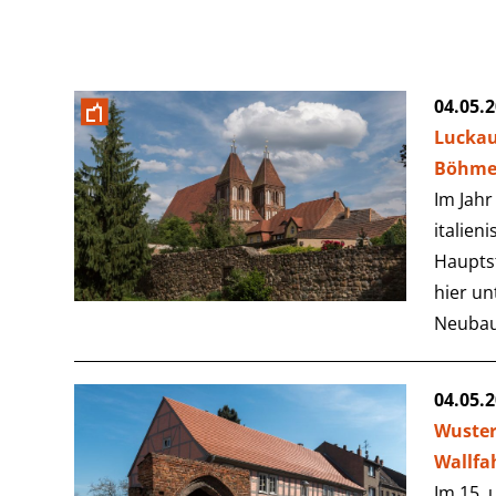
04.05.
Luckau
Böhmen
Im Jahr
italien
Hauptst
hier un
Neubau
04.05.
Wuster
Wallfah
Im 15. 