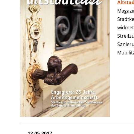
Altstad
Magazin
Stadtk
widmet 
Streifz
Sanieru
Mobili
12.05.2017