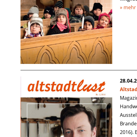
» mehr
28.04.
Altstad
Magazin
Handwe
Ausstel
Branden
2016). 