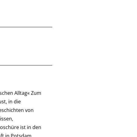
ischen Alltag« Zum
t, in die
eschichten von
issen,
oschüre ist in den
aft in Potsdam…