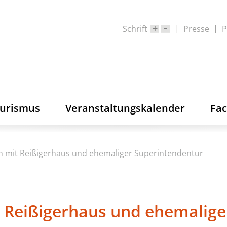
Schrift
Presse
P
ourismus
Veranstaltungskalender
Fa
en mit Reißigerhaus und ehemaliger Superintendentur
it Reißigerhaus und ehemalig